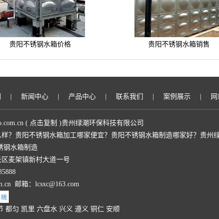
贵阳不锈钢水箱价格
贵阳不锈钢水箱销售
们
|
新闻中心
|
产品中心
|
联系我们
|
案例展示
|
网
o.com.cn
(
点击复制
)贵州绿潮环保科技有限公司
么样？贵阳不锈钢水箱加工哪家便宜？贵阳不锈钢水箱制造哪家好？贵州绿
锈钢水箱制造
云区麦架镇新村大道一号
5888
om.cn 邮箱：lcsxc@163.com
节
都匀
凯里
六盘水
兴义
遵义
铜仁
安顺