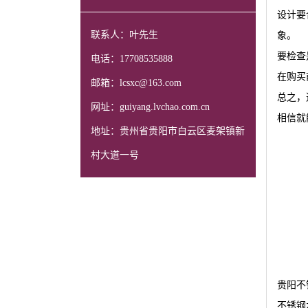
设计要
联系人：叶先生
象。
要检查
电话：17708535888
在购买
邮箱：lcsxc@163.com
总之，
网址：guiyang.lvchao.com.cn
相信就
地址：贵州省贵阳市白云区麦架镇新
村大道一号
贵阳不
不锈钢