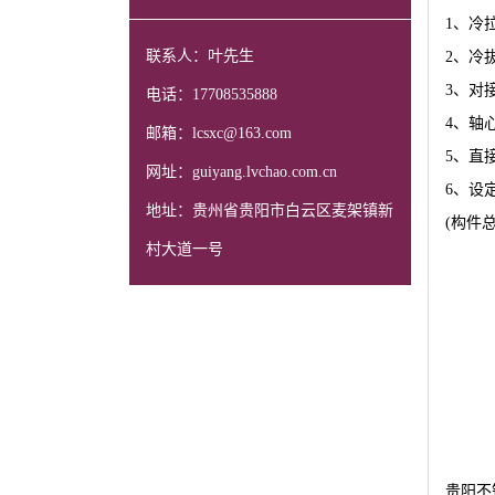
1、冷
联系人：叶先生
2、冷
3、对
电话：17708535888
4、轴
邮箱：lcsxc@163.com
5、直
网址：guiyang.lvchao.com.cn
6、设
地址：贵州省贵阳市白云区麦架镇新
(构件
村大道一号
贵阳不