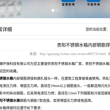
闻详细
您的当前位置：
贵阳不锈钢水箱内部钢筋焊
来源：
http://guiyang.lvchao.com.cn/news895734.html
发
潮环保科技有限公司为您主要提供
贵阳不锈钢水箱厂家
，贵阳不锈钢水箱
迎您的收藏。
锈钢水箱
内部钢筋焊接和捆扎接头一样，在建筑工程里被普遍使用。热轧
电渣压力焊、埋弧压力焊。直径在10mm以上钢筋接头，一般都选用闪光
系中的纵向钢筋，应采用电渣压力焊；直径在12mm下列钢筋和冷拔低碳
阳不锈钢水箱
钢筋与钢板T型连接，宜用埋弧压力焊或电弧焊。
水箱焊接时应遵守如下要求：