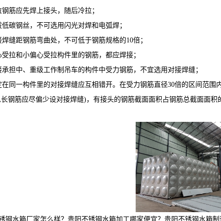
拉钢筋应先焊上接头，随后冷拉；
拔低碳钢丝，不可选用闪光对焊和电弧焊；
接焊缝距钢筋弯曲处，不可低于钢筋规格的10倍；
心受拉和小偏心受拉构件里的钢筋，都应焊接；
接承担中、重级工作制吊车的构件中受力钢筋，不宜选用对接焊缝；
定在同一构件里的对接焊缝应互相错开。在受力钢筋直径30倍的区间范围内
总长钢筋应尽偏少设对接焊缝)，有接头的钢筋截面面积占钢筋总截面面积
锈钢水箱厂家怎么样？贵阳不锈钢水箱加工哪家便宜？贵阳不锈钢水箱制