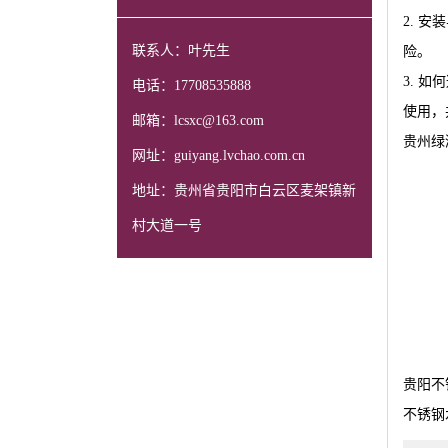
2. 
联系人：叶先生
险。
3. 
电话：17708535888
使用，
邮箱：lcsxc@163.com
贵州绿
网址：guiyang.lvchao.com.cn
地址：贵州省贵阳市白云区麦架镇新
村大道一号
贵阳不
不锈钢